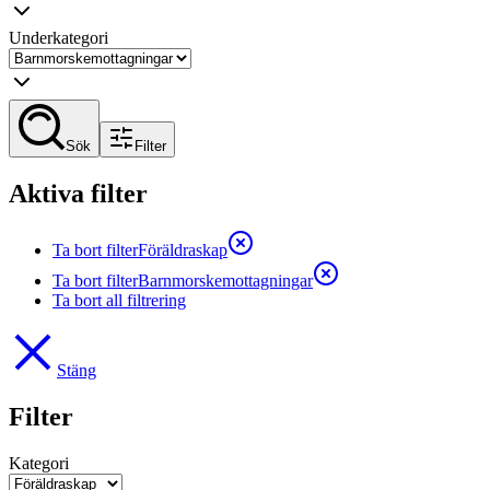
Underkategori
Sök
Filter
Aktiva filter
Ta bort filter
Föräldraskap
Ta bort filter
Barnmorskemottagningar
Ta bort all filtrering
Stäng
Filter
Kategori