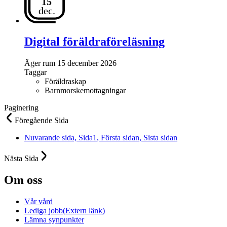
15
dec.
Digital föräldraföreläsning
Äger rum
15 december 2026
Taggar
Föräldraskap
Barnmorskemottagningar
Paginering
Föregående
Sida
Nuvarande sida,
Sida
1
, Första sidan
, Sista sidan
Nästa
Sida
Om oss
Vår vård
Lediga jobb
(Extern länk)
Lämna synpunkter