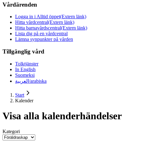
Vårdärenden
Logga in i Alltid öppet
(Extern länk)
Hitta vårdcentral
(Extern länk)
Hitta barnavårdscentral
(Extern länk)
Lista dig på en vårdcentral
Lämna synpunkter på vården
Tillgänglig vård
Tolktjänster
In English
Suomeksi
العربية/arabiska
Start
Kalender
Visa alla kalenderhändelser
Kategori