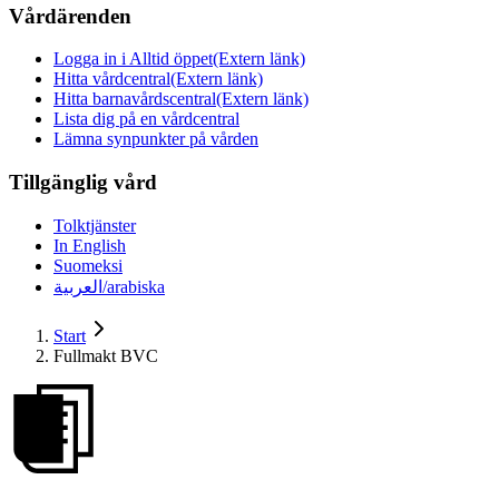
Vårdärenden
Logga in i Alltid öppet
(Extern länk)
Hitta vårdcentral
(Extern länk)
Hitta barnavårdscentral
(Extern länk)
Lista dig på en vårdcentral
Lämna synpunkter på vården
Tillgänglig vård
Tolktjänster
In English
Suomeksi
العربية/arabiska
Start
Fullmakt BVC