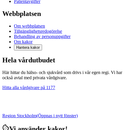
Patientavgifter
Webbplatsen
Om webbplatsen
Tillgänglighetsredogörelse
Behandling av personuppgifter
Om kakor
Hantera kakor
Hela vårdutbudet
Här hittar du hälso- och sjukvård som drivs i vår egen regi. Vi har
också avtal med privata vårdgivare.
Hitta alla vårdgivare på 1177
Region Stockholm
(Öppnas i nytt fönster)
Vi använder kakor!