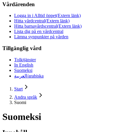
Vårdärenden
Logga in i Alltid öppet
(Extern länk)
Hitta vårdcentral
(Extern länk)
Hitta barnavårdscentral
(Extern länk)
Lista dig på en vårdcentral
Lämna synpunkter på vården
Tillgänglig vård
Tolktjänster
In English
Suomeksi
العربية/arabiska
Start
Andra språk
Suomi
Suomeksi