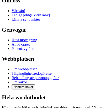
Om oss
Vår vård
Lediga jobb
(Extern länk)
Lämna synpunkter
Genvägar
Hitta mottagning
Alltid öppet
Patientavgifter
Webbplatsen
Om webbplatsen
Tillgänglighetsredogörelse
Behandling av personuppgifter
Om kakor
Hantera kakor
Hela vårdutbudet
Här hittar du hälso- och sjukvård som drivs i vår egen regi. Vi har