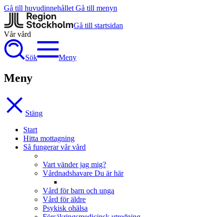
Gå till huvudinnehållet
Gå till menyn
Gå till startsidan
Vår vård
Sök
Meny
Meny
Stäng
Start
Hitta mottagning
Så fungerar vår vård
Vart vänder jag mig?
Vårdnadshavare
Du är här
Vård för barn och unga
Vård för äldre
Psykisk ohälsa
Försäkringsmedicinsk utredning