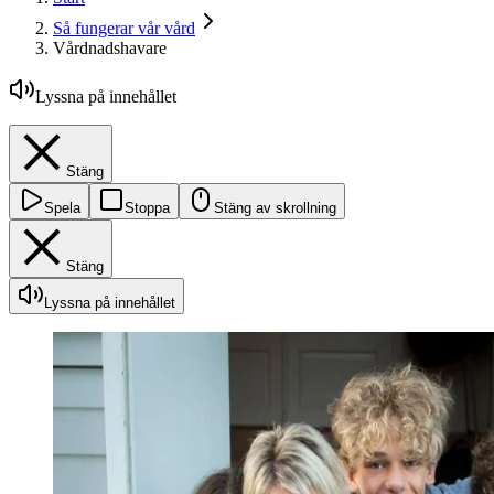
Så fungerar vår vård
Vårdnadshavare
Lyssna på innehållet
Stäng
Spela
Stoppa
Stäng av skrollning
Stäng
Lyssna på innehållet