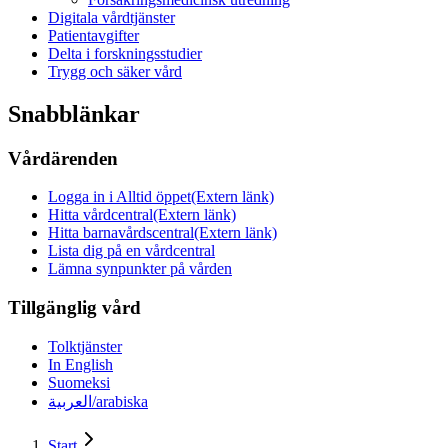
Digitala vårdtjänster
Patientavgifter
Delta i forskningsstudier
Trygg och säker vård
Snabblänkar
Vårdärenden
Logga in i Alltid öppet
(Extern länk)
Hitta vårdcentral
(Extern länk)
Hitta barnavårdscentral
(Extern länk)
Lista dig på en vårdcentral
Lämna synpunkter på vården
Tillgänglig vård
Tolktjänster
In English
Suomeksi
العربية/arabiska
Start