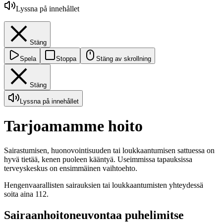
Lyssna på innehållet
Stäng
Spela
Stoppa
Stäng av skrollning
Stäng
Lyssna på innehållet
Tarjoamamme hoito
Sairastumisen, huonovointisuuden tai loukkaantumisen sattuessa on
hyvä tietää, kenen puoleen kääntyä. Useimmissa tapauksissa
terveyskeskus on ensimmäinen vaihtoehto.
Hengenvaarallisten sairauksien tai loukkaantumisten yhteydessä
soita aina 112.
Sairaanhoitoneuvontaa puhelimitse