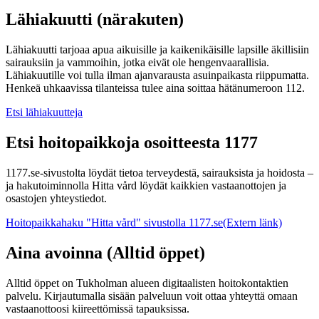
Lähiakuutti (närakuten)
Lähiakuutti tarjoaa apua aikuisille ja kaikenikäisille lapsille äkillisiin
sairauksiin ja vammoihin, jotka eivät ole hengenvaarallisia.
Lähiakuutille voi tulla ilman ajanvarausta asuinpaikasta riippumatta.
Henkeä uhkaavissa tilanteissa tulee aina soittaa hätänumeroon 112.
Etsi lähiakuutteja
Etsi hoitopaikkoja osoitteesta 1177
1177.se-sivustolta löydät tietoa terveydestä, sairauksista ja hoidosta –
ja hakutoiminnolla Hitta vård löydät kaikkien vastaanottojen ja
osastojen yhteystiedot.
Hoitopaikkahaku "Hitta vård" sivustolla 1177.se
(Extern länk)
Aina avoinna (Alltid öppet)
Alltid öppet on Tukholman alueen digitaalisten hoitokontaktien
palvelu. Kirjautumalla sisään palveluun voit ottaa yhteyttä omaan
vastaanottoosi kiireettömissä tapauksissa.