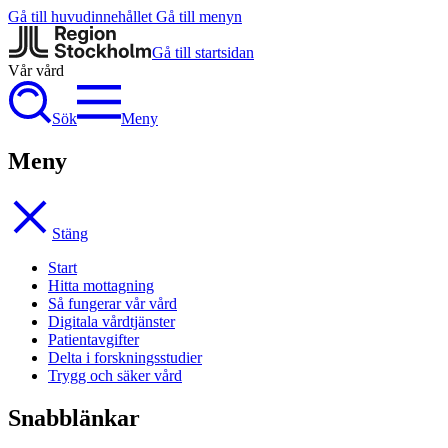
Gå till huvudinnehållet
Gå till menyn
Gå till startsidan
Vår vård
Sök
Meny
Meny
Stäng
Start
Hitta mottagning
Så fungerar vår vård
Digitala vårdtjänster
Patientavgifter
Delta i forskningsstudier
Trygg och säker vård
Snabblänkar