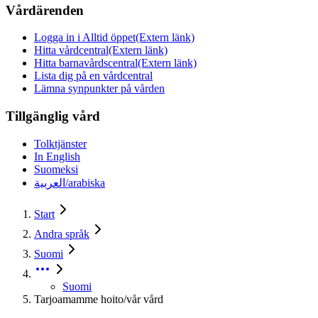
Vårdärenden
Logga in i Alltid öppet
(Extern länk)
Hitta vårdcentral
(Extern länk)
Hitta barnavårdscentral
(Extern länk)
Lista dig på en vårdcentral
Lämna synpunkter på vården
Tillgänglig vård
Tolktjänster
In English
Suomeksi
العربية/arabiska
Start
Andra språk
Suomi
Suomi
Tarjoamamme hoito/vår vård