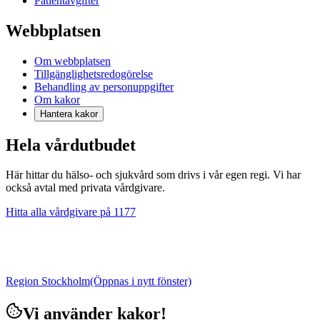
Patientavgifter
Webbplatsen
Om webbplatsen
Tillgänglighetsredogörelse
Behandling av personuppgifter
Om kakor
Hantera kakor
Hela vårdutbudet
Här hittar du hälso- och sjukvård som drivs i vår egen regi. Vi har
också avtal med privata vårdgivare.
Hitta alla vårdgivare på 1177
Region Stockholm
(Öppnas i nytt fönster)
Vi använder kakor!