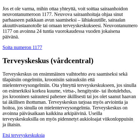
Jos et ole varma, mihin ottaa yhteyttä, voit soittaa sairaanhoidon
neuvontanumeroon 1177. Neuvova sairaanhoitaja ohjaa sinut
parhaaseen paikkaan avun saamiseksi – lähiakuutille, sairaalan
akuuttivastaanotolle tai omaan terveyskeskukseesi. Neuvontanumero
1177 on avoinna 24 tuntia vuorokaudessa vuoden jokaisena
päivänä.
Soita numeron 1177
Terveyskeskus (vårdcentral)
Terveyskeskus on ensimmäinen vaihtoehto avu saamiseksi sekä
tilapäisiin ongelmiin, kroonisiin sairauksiin että
mielenterveysongelmiin. Ota yhteyttä terveyskeskukseen, jos sinulla
on esimerkiksi korkea kuume, virtsa-, hengitystie- tai ihotulehdus,
jos krooninen sairautesi pahenee äkillisesti tai jos olet saanut haavan
tai äkillisen ihottuman. Terveyskeskus tarjoaa myös arviointia ja
hoitoa, jos sinulla on mielenterveysongelmia. Terveyskeskus on
avoinna päiväsaikaan kaikkina arkipäivinä. Useilla
terveyskeskuksilla on myös pidennetyt aukioloajat viikonloppuisin
ja iltaisin.
Etsi terveyskeskuksia