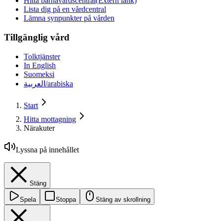
Hitta barnavårdscentral
(Extern länk)
Lista dig på en vårdcentral
Lämna synpunkter på vården
Tillgänglig vård
Tolktjänster
In English
Suomeksi
العربية/arabiska
Start
Hitta mottagning
Närakuter
Lyssna på innehållet
Stäng
Spela
Stoppa
Stäng av skrollning