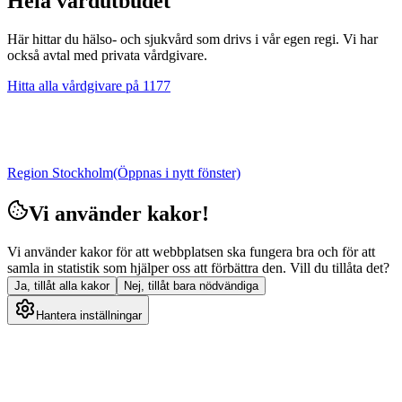
Hela vårdutbudet
Här hittar du hälso- och sjukvård som drivs i vår egen regi. Vi har
också avtal med privata vårdgivare.
Hitta alla vårdgivare på 1177
Region Stockholm
(Öppnas i nytt fönster)
Vi använder kakor!
Vi använder kakor för att webbplatsen ska fungera bra och för att
samla in statistik som hjälper oss att förbättra den. Vill du tillåta det?
Ja, tillåt alla kakor
Nej, tillåt bara nödvändiga
Hantera inställningar