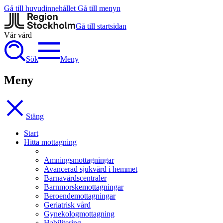
Gå till huvudinnehållet
Gå till menyn
Gå till startsidan
Vår vård
Sök
Meny
Meny
Stäng
Start
Hitta mottagning
Amningsmottagningar
Avancerad sjukvård i hemmet
Barnavårdscentraler
Barnmorskemottagningar
Beroendemottagningar
Geriatrisk vård
Gynekologmottagning
Habilitering