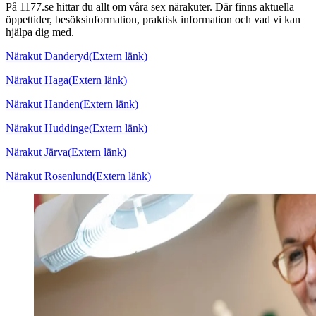
På 1177.se hittar du allt om våra sex närakuter. Där finns aktuella
öppettider, besöksinformation, praktisk information och vad vi kan
hjälpa dig med.
Närakut Danderyd
(Extern länk)
Närakut Haga
(Extern länk)
Närakut Handen
(Extern länk)
Närakut Huddinge
(Extern länk)
Närakut Järva
(Extern länk)
Närakut Rosenlund
(Extern länk)