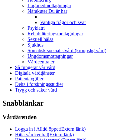
Logopedmottagningar
Närakuter
Du är här
Vanliga frågor och svar
Psykiatri
Rehabiliteringsmottagningar
Sexuell hälsa
Sjukhus
Somatisk specialistvård (kroppslig vård)
Ungdomsmottagningar
Vårdcentraler
Så fungerar vår vård
Digitala vårdtjänster
Patientavgifter
Delta i forskningsstudier
Trygg och säker vård
Snabblänkar
Vårdärenden
Logga in i Alltid öppet
(Extern länk)
Hitta vårdcentral
(Extern länk)