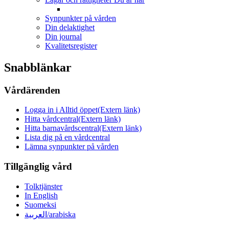
Synpunkter på vården
Din delaktighet
Din journal
Kvalitetsregister
Snabblänkar
Vårdärenden
Logga in i Alltid öppet
(Extern länk)
Hitta vårdcentral
(Extern länk)
Hitta barnavårdscentral
(Extern länk)
Lista dig på en vårdcentral
Lämna synpunkter på vården
Tillgänglig vård
Tolktjänster
In English
Suomeksi
العربية/arabiska