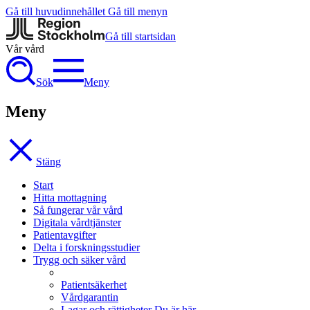
Gå till huvudinnehållet
Gå till menyn
Gå till startsidan
Vår vård
Sök
Meny
Meny
Stäng
Start
Hitta mottagning
Så fungerar vår vård
Digitala vårdtjänster
Patientavgifter
Delta i forskningsstudier
Trygg och säker vård
Patientsäkerhet
Vårdgarantin
Lagar och rättigheter
Du är här