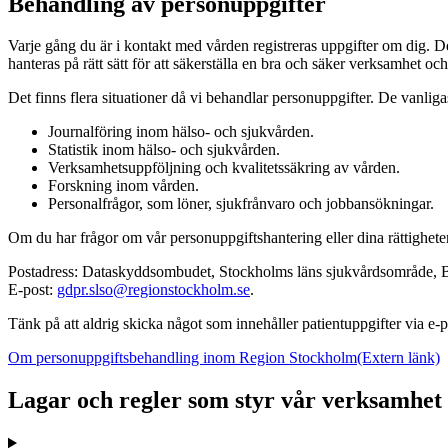
Behandling av personuppgifter
Varje gång du är i kontakt med vården registreras uppgifter om dig. Det
hanteras på rätt sätt för att säkerställa en bra och säker verksamhet oc
Det finns flera situationer då vi behandlar personuppgifter. De vanligas
Journalföring inom hälso- och sjukvården.
Statistik inom hälso- och sjukvården.
Verksamhetsuppföljning och kvalitetssäkring av vården.
Forskning inom vården.
Personalfrågor, som löner, sjukfrånvaro och jobbansökningar.
Om du har frågor om vår personuppgiftshantering eller dina rättighet
Postadress: Dataskyddsombudet, Stockholms läns sjukvårdsområde, 
E-post:
gdpr.slso@regionstockholm.se
.
Tänk på att aldrig skicka något som innehåller patientuppgifter via e-p
Om personuppgiftsbehandling inom Region Stockholm
(Extern länk)
Lagar och regler som styr vår verksamhet