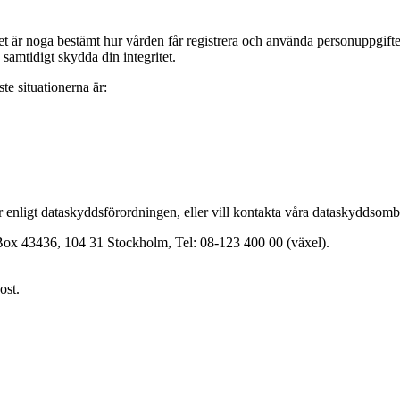
 är noga bestämt hur vården får registrera och använda personuppgifter. Vi
h samtidigt skydda din integritet.
te situationerna är:
er enligt dataskyddsförordningen, eller vill kontakta våra dataskyddsom
Box 43436, 104 31 Stockholm, Tel: 08-123 400 00 (växel).
ost.