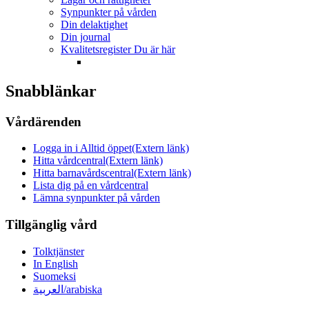
Synpunkter på vården
Din delaktighet
Din journal
Kvalitetsregister
Du är här
Snabblänkar
Vårdärenden
Logga in i Alltid öppet
(Extern länk)
Hitta vårdcentral
(Extern länk)
Hitta barnavårdscentral
(Extern länk)
Lista dig på en vårdcentral
Lämna synpunkter på vården
Tillgänglig vård
Tolktjänster
In English
Suomeksi
العربية/arabiska