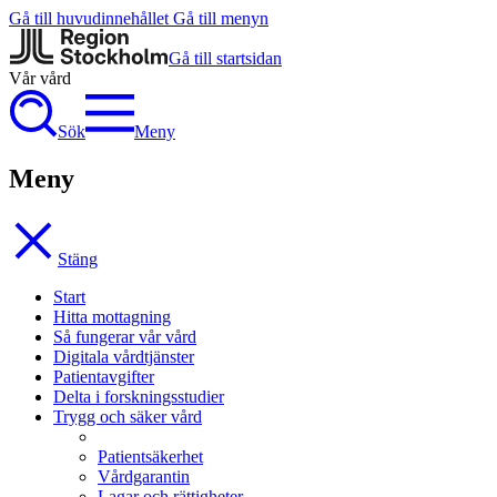
Gå till huvudinnehållet
Gå till menyn
Gå till startsidan
Vår vård
Sök
Meny
Meny
Stäng
Start
Hitta mottagning
Så fungerar vår vård
Digitala vårdtjänster
Patientavgifter
Delta i forskningsstudier
Trygg och säker vård
Patientsäkerhet
Vårdgarantin
Lagar och rättigheter