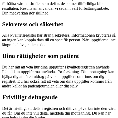
förbättra vården. Ju fler som deltar, desto mer tillförlitliga blir
resultaten. Resultaten använder vi sedan i vårt förbättringsarbete.
Din medverkan gör skillnad.
Sekretess och säkerhet
Alla kvalitetsregister har sträng sekretess. Informationen krypteras så
att ingen kan koppla data till en specifik person. När uppgifterna inte
längre behövs, raderas de.
Dina rättigheter som patient
Du har rätt att veta hur dina uppgifter i kvalitetsregistren används.
Ibland kan uppgifterna användas för forskning. Din mottagning kan
hjälpa dig att få ett utdrag på vilka uppgifter som finns om dig i
registret. Du har också rätt att veta om dina uppgifter kommer från
andra källor än patientjournalen eller dig själv.
Frivilligt deltagande
Det är frivilligt att delta i registren och ditt val påverkar inte den vård
du får. Om du inte vill delta, meddela din mottagning. Du kan när
som helst ändra ditt beslut.