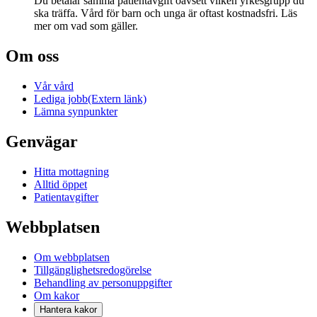
Du betalar samma patientavgift oavsett vilken yrkesgrupp du
ska träffa. Vård för barn och unga är oftast kostnadsfri. Läs
mer om vad som gäller.
Om oss
Vår vård
Lediga jobb
(Extern länk)
Lämna synpunkter
Genvägar
Hitta mottagning
Alltid öppet
Patientavgifter
Webbplatsen
Om webbplatsen
Tillgänglighetsredogörelse
Behandling av personuppgifter
Om kakor
Hantera kakor