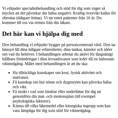
Vi erbjuder specialistbehandling och stöd för dig som väger så
mycket att det påverkar din hälsa negativt. Kraftig övervikt kallas för
obesitas (tidigare fetma). Vi tar emot patienter från 16 år. Du
kommer till oss via remiss från din läkare.
Det här kan vi hjälpa dig med
Den behandling vi erbjuder bygger på personcentrerad vård. Den tar
hänsyn till dina tidigare erfarenheter, dina tankar, känslor och idéer
om vad du behöver. I behandlingen arbetar du aktivt för långsiktigt
hållbara förändringar i dina levnadsvanor som leder till en hälsosam
viktnedgång. Målet med behandlingen är att du ska:
Ha tillräckliga kunskaper om kost, fysisk aktivitet och
matvanor.
Få kunskap om hur sömn och dygnsrytm kan påverka hälsa
och vikt.
Få insikt i vad som hindrar eller underlättar för dig att
genomföra din mat- och motionsplan (till exempel
psykologiska faktorer).
Känna till vilka läkemedel eller kirurgiska ingrepp som kan
vara lämpliga för dig som stöd för viktnedgång.