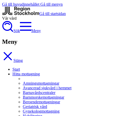
Gå till huvudinnehållet
Gå till menyn
Gå till startsidan
Vår vård
Sök
Meny
Meny
Stäng
Start
Hitta mottagning
Amningsmottagningar
Avancerad sjukvård i hemmet
Barnavårdscentraler
Barnmorskemottagningar
Beroendemottagningar
Geriatrisk vård
Gynekologmottagning
Habilitering