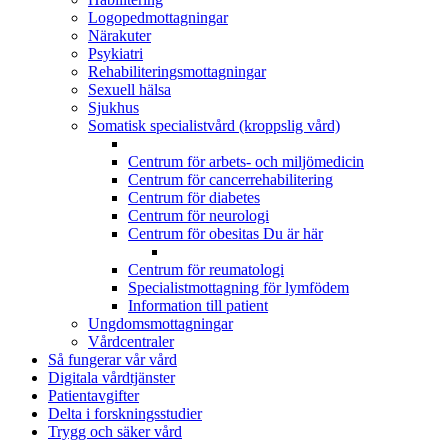
Logopedmottagningar
Närakuter
Psykiatri
Rehabiliteringsmottagningar
Sexuell hälsa
Sjukhus
Somatisk specialistvård (kroppslig vård)
Centrum för arbets- och miljömedicin
Centrum för cancerrehabilitering
Centrum för diabetes
Centrum för neurologi
Centrum för obesitas
Du är här
Centrum för reumatologi
Specialistmottagning för lymfödem
Information till patient
Ungdomsmottagningar
Vårdcentraler
Så fungerar vår vård
Digitala vårdtjänster
Patientavgifter
Delta i forskningsstudier
Trygg och säker vård