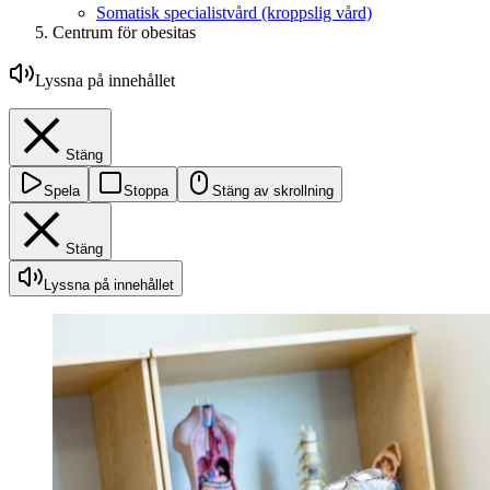
Somatisk specialistvård (kroppslig vård)
Centrum för obesitas
Lyssna på innehållet
Stäng
Spela
Stoppa
Stäng av skrollning
Stäng
Lyssna på innehållet