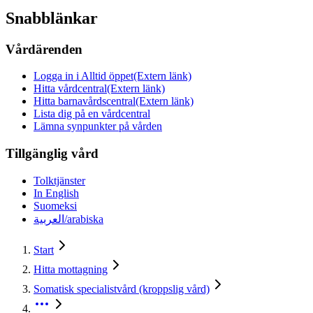
Snabblänkar
Vårdärenden
Logga in i Alltid öppet
(Extern länk)
Hitta vårdcentral
(Extern länk)
Hitta barnavårdscentral
(Extern länk)
Lista dig på en vårdcentral
Lämna synpunkter på vården
Tillgänglig vård
Tolktjänster
In English
Suomeksi
العربية/arabiska
Start
Hitta mottagning
Somatisk specialistvård (kroppslig vård)