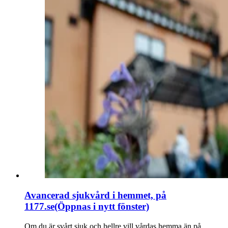
Avancerad sjukvård i hemmet, på
1177.se
(Öppnas i nytt fönster)
Om du är svårt sjuk och hellre vill vårdas hemma än på