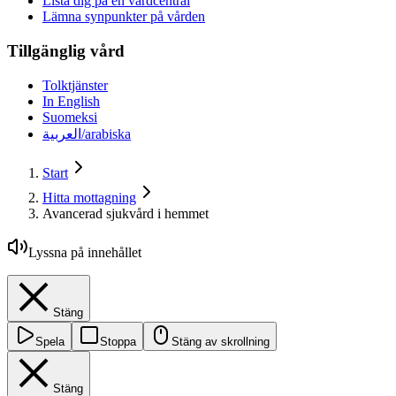
Lista dig på en vårdcentral
Lämna synpunkter på vården
Tillgänglig vård
Tolktjänster
In English
Suomeksi
العربية/arabiska
Start
Hitta mottagning
Avancerad sjukvård i hemmet
Lyssna på innehållet
Stäng
Spela
Stoppa
Stäng av skrollning
Stäng