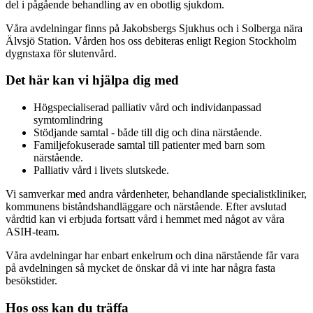
del i pågående behandling av en obotlig sjukdom.
Våra avdelningar finns på Jakobsbergs Sjukhus och i Solberga nära
Älvsjö Station. Vården hos oss debiteras enligt Region Stockholm
dygnstaxa för slutenvård.
Det här kan vi hjälpa dig med
Högspecialiserad palliativ vård och individanpassad
symtomlindring
Stödjande samtal - både till dig och dina närstående.
Familjefokuserade samtal till patienter med barn som
närstående.
Palliativ vård i livets slutskede.
Vi samverkar med andra vårdenheter, behandlande specialistkliniker,
kommunens biståndshandläggare och närstående. Efter avslutad
vårdtid kan vi erbjuda fortsatt vård i hemmet med något av våra
ASIH-team.
Våra avdelningar har enbart enkelrum och dina närstående får vara
på avdelningen så mycket de önskar då vi inte har några fasta
besökstider.
Hos oss kan du träffa