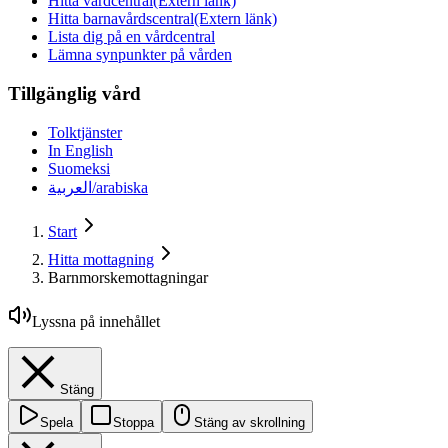
Hitta vårdcentral
(Extern länk)
Hitta barnavårdscentral
(Extern länk)
Lista dig på en vårdcentral
Lämna synpunkter på vården
Tillgänglig vård
Tolktjänster
In English
Suomeksi
العربية/arabiska
Start
Hitta mottagning
Barnmorskemottagningar
Lyssna på innehållet
Stäng
Spela
Stoppa
Stäng av skrollning