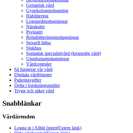
Geriatrisk vård
Gynekologmottagning
Habilitering
Logopedmottagningar
Närakuter
Psykiatri
Rehabiliteringsmottagningar
Sexuell hälsa
Sjukhus
Somatisk specialistvård (kroppslig vård)
Ungdomsmottagningar
Vårdcentraler
Så fungerar vår vård
Digitala vårdtjänster
Patientavgifter
Delta i forskningsstudier
Trygg och säker vård
Snabblänkar
Vårdärenden
Logga in i Alltid öppet
(Extern länk)