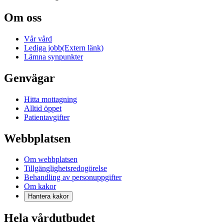
Om oss
Vår vård
Lediga jobb
(Extern länk)
Lämna synpunkter
Genvägar
Hitta mottagning
Alltid öppet
Patientavgifter
Webbplatsen
Om webbplatsen
Tillgänglighetsredogörelse
Behandling av personuppgifter
Om kakor
Hantera kakor
Hela vårdutbudet