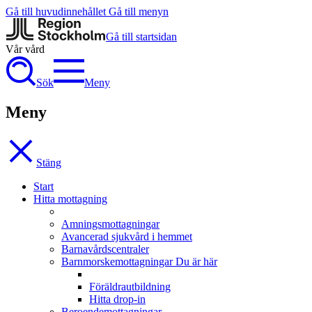
Gå till huvudinnehållet
Gå till menyn
Gå till startsidan
Vår vård
Sök
Meny
Meny
Stäng
Start
Hitta mottagning
Amningsmottagningar
Avancerad sjukvård i hemmet
Barnavårdscentraler
Barnmorskemottagningar
Du är här
Föräldrautbildning
Hitta drop-in
Beroendemottagningar