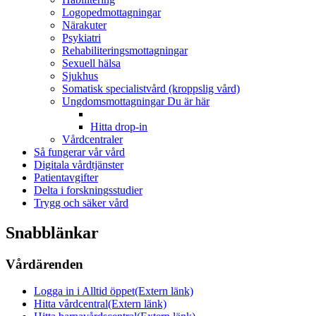
Logopedmottagningar
Närakuter
Psykiatri
Rehabiliteringsmottagningar
Sexuell hälsa
Sjukhus
Somatisk specialistvård (kroppslig vård)
Ungdomsmottagningar
Du är här
Hitta drop-in
Vårdcentraler
Så fungerar vår vård
Digitala vårdtjänster
Patientavgifter
Delta i forskningsstudier
Trygg och säker vård
Snabblänkar
Vårdärenden
Logga in i Alltid öppet
(Extern länk)
Hitta vårdcentral
(Extern länk)