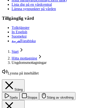
Hitta barnavårdscentral
(Extern länk)
Lista dig på en vårdcentral
Lämna synpunkter på vården
Tillgänglig vård
Tolktjänster
In English
Suomeksi
العربية/arabiska
Start
Hitta mottagning
Ungdomsmottagningar
Lyssna på innehållet
Stäng
Spela
Stoppa
Stäng av skrollning