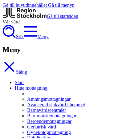
Gå till huvudinnehållet
Gå till menyn
Gå till startsidan
Vår vård
Sök
Meny
Meny
Stäng
Start
Hitta mottagning
Amningsmottagningar
Avancerad sjukvård i hemmet
Barnavårdscentraler
Barnmorskemottagningar
Beroendemottagningar
Geriatrisk vård
Gynekologmottagning
Habilitering