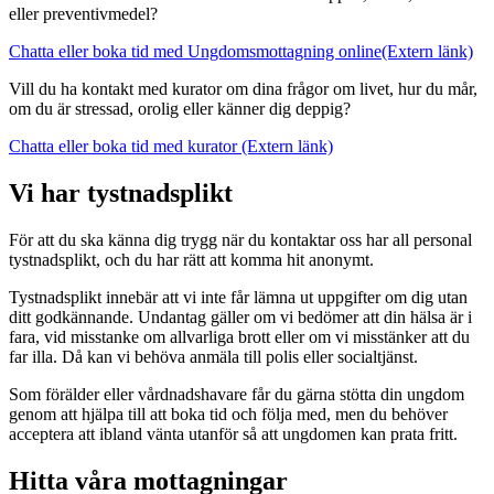
eller preventivmedel?
Chatta eller boka tid med Ungdomsmottagning online
(Extern länk)
Vill du ha kontakt med kurator om dina frågor om livet, hur du mår,
om du är stressad, orolig eller känner dig deppig?
Chatta eller boka tid med kurator
(Extern länk)
Vi har tystnadsplikt
För att du ska känna dig trygg när du kontaktar oss har all personal
tystnadsplikt, och du har rätt att komma hit anonymt.
Tystnadsplikt innebär att vi inte får lämna ut uppgifter om dig utan
ditt godkännande. Undantag gäller om vi bedömer att din hälsa är i
fara, vid misstanke om allvarliga brott eller om vi misstänker att du
far illa. Då kan vi behöva anmäla till polis eller socialtjänst.
Som förälder eller vårdnadshavare får du gärna stötta din ungdom
genom att hjälpa till att boka tid och följa med, men du behöver
acceptera att ibland vänta utanför så att ungdomen kan prata fritt.
Hitta våra mottagningar