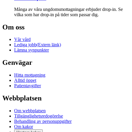
Många av våra ungdoms­mottagningar erbjuder drop-in. Se
vilka som har drop-in på tider som passar dig.
Om oss
Vår vård
Lediga jobb
(Extern länk)
Lämna synpunkter
Genvägar
Hitta mottagning
Alltid öppet
Patientavgifter
Webbplatsen
Om webbplatsen
Tillgänglighetsredogörelse
Behandling av personuppgifter
Om kakor