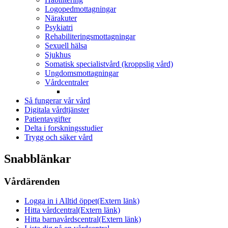
Logopedmottagningar
Närakuter
Psykiatri
Rehabiliteringsmottagningar
Sexuell hälsa
Sjukhus
Somatisk specialistvård (kroppslig vård)
Ungdomsmottagningar
Vårdcentraler
Så fungerar vår vård
Digitala vårdtjänster
Patientavgifter
Delta i forskningsstudier
Trygg och säker vård
Snabblänkar
Vårdärenden
Logga in i Alltid öppet
(Extern länk)
Hitta vårdcentral
(Extern länk)
Hitta barnavårdscentral
(Extern länk)