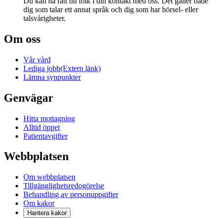
Du kan ha rätt till tolk i din kontakt med oss. Det gäller både
dig som talar ett annat språk och dig som har hörsel- eller
talsvårigheter.
Om oss
Vår vård
Lediga jobb
(Extern länk)
Lämna synpunkter
Genvägar
Hitta mottagning
Alltid öppet
Patientavgifter
Webbplatsen
Om webbplatsen
Tillgänglighetsredogörelse
Behandling av personuppgifter
Om kakor
Hantera kakor