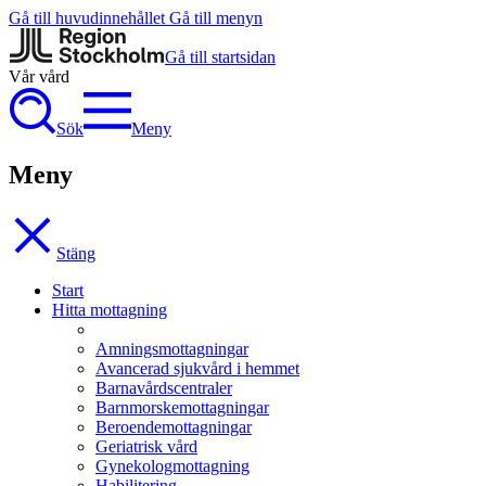
Gå till huvudinnehållet
Gå till menyn
Gå till startsidan
Vår vård
Sök
Meny
Meny
Stäng
Start
Hitta mottagning
Amningsmottagningar
Avancerad sjukvård i hemmet
Barnavårdscentraler
Barnmorskemottagningar
Beroendemottagningar
Geriatrisk vård
Gynekologmottagning
Habilitering