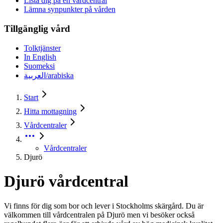
Lista dig på en vårdcentral
Lämna synpunkter på vården
Tillgänglig vård
Tolktjänster
In English
Suomeksi
العربية/arabiska
Start
Hitta mottagning
Vårdcentraler
Vårdcentraler
Djurö
Djurö vårdcentral
Vi finns för dig som bor och lever i Stockholms skärgård. Du är
välkommen till vårdcentralen på Djurö men vi besöker också