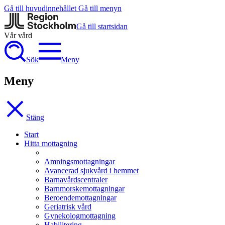
Gå till huvudinnehållet
Gå till menyn
Gå till startsidan
Vår vård
Sök
Meny
Meny
Stäng
Start
Hitta mottagning
Amningsmottagningar
Avancerad sjukvård i hemmet
Barnavårdscentraler
Barnmorskemottagningar
Beroendemottagningar
Geriatrisk vård
Gynekologmottagning
Habilitering