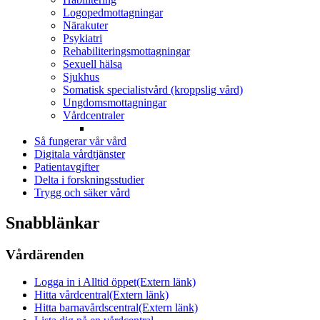
Logopedmottagningar
Närakuter
Psykiatri
Rehabiliteringsmottagningar
Sexuell hälsa
Sjukhus
Somatisk specialistvård (kroppslig vård)
Ungdomsmottagningar
Vårdcentraler
Så fungerar vår vård
Digitala vårdtjänster
Patientavgifter
Delta i forskningsstudier
Trygg och säker vård
Snabblänkar
Vårdärenden
Logga in i Alltid öppet
(Extern länk)
Hitta vårdcentral
(Extern länk)
Hitta barnavårdscentral
(Extern länk)