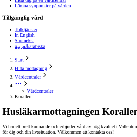
Lista dig på en vårdcentral
Lämna synpunkter på vården
Tillgänglig vård
Tolktjänster
In English
Suomeksi
العربية/arabiska
Start
Hitta mottagning
Vårdcentraler
Vårdcentraler
Korallen
Husläkarmottagningen Koralle
Vi har ett brett kunnande och erbjuder vård av hög kvalitet i Vallent
för dig och din livssituation. Välkommen att kontakta oss!