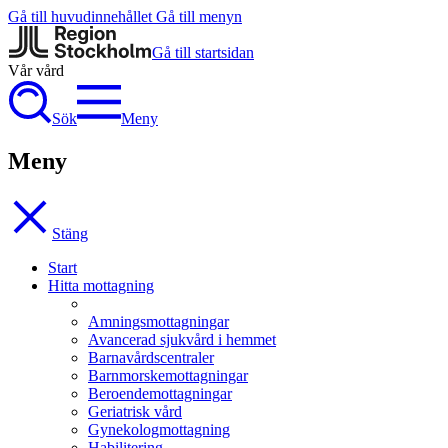
Gå till huvudinnehållet
Gå till menyn
Gå till startsidan
Vår vård
Sök
Meny
Meny
Stäng
Start
Hitta mottagning
Amningsmottagningar
Avancerad sjukvård i hemmet
Barnavårdscentraler
Barnmorskemottagningar
Beroendemottagningar
Geriatrisk vård
Gynekologmottagning
Habilitering