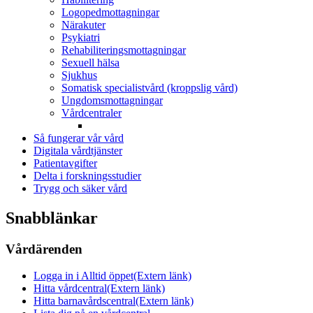
Logopedmottagningar
Närakuter
Psykiatri
Rehabiliteringsmottagningar
Sexuell hälsa
Sjukhus
Somatisk specialistvård (kroppslig vård)
Ungdomsmottagningar
Vårdcentraler
Så fungerar vår vård
Digitala vårdtjänster
Patientavgifter
Delta i forskningsstudier
Trygg och säker vård
Snabblänkar
Vårdärenden
Logga in i Alltid öppet
(Extern länk)
Hitta vårdcentral
(Extern länk)
Hitta barnavårdscentral
(Extern länk)