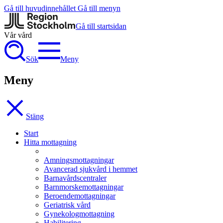
Gå till huvudinnehållet
Gå till menyn
Gå till startsidan
Vår vård
Sök
Meny
Meny
Stäng
Start
Hitta mottagning
Amningsmottagningar
Avancerad sjukvård i hemmet
Barnavårdscentraler
Barnmorskemottagningar
Beroendemottagningar
Geriatrisk vård
Gynekologmottagning
Habilitering