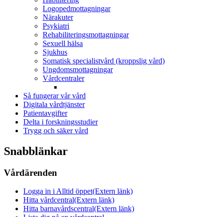
Logopedmottagningar
Närakuter
Psykiatri
Rehabiliteringsmottagningar
Sexuell hälsa
Sjukhus
Somatisk specialistvård (kroppslig vård)
Ungdomsmottagningar
Vårdcentraler
Så fungerar vår vård
Digitala vårdtjänster
Patientavgifter
Delta i forskningsstudier
Trygg och säker vård
Snabblänkar
Vårdärenden
Logga in i Alltid öppet
(Extern länk)
Hitta vårdcentral
(Extern länk)
Hitta barnavårdscentral
(Extern länk)