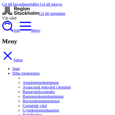
Gå till huvudinnehållet
Gå till menyn
Gå till startsidan
Vår vård
Sök
Meny
Meny
Stäng
Start
Hitta mottagning
Amningsmottagningar
Avancerad sjukvård i hemmet
Barnavårdscentraler
Barnmorskemottagningar
Beroendemottagningar
Geriatrisk vård
Gynekologmottagning
Habilitering