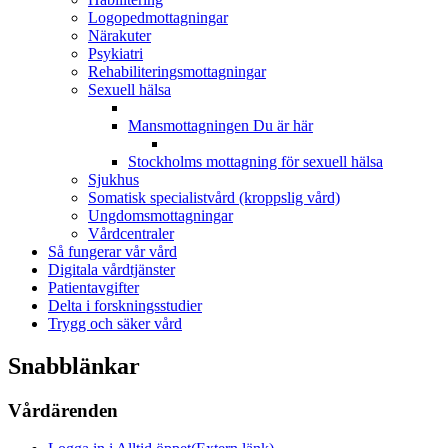
Logopedmottagningar
Närakuter
Psykiatri
Rehabiliteringsmottagningar
Sexuell hälsa
Mansmottagningen
Du är här
Stockholms mottagning för sexuell hälsa
Sjukhus
Somatisk specialistvård (kroppslig vård)
Ungdomsmottagningar
Vårdcentraler
Så fungerar vår vård
Digitala vårdtjänster
Patientavgifter
Delta i forskningsstudier
Trygg och säker vård
Snabblänkar
Vårdärenden