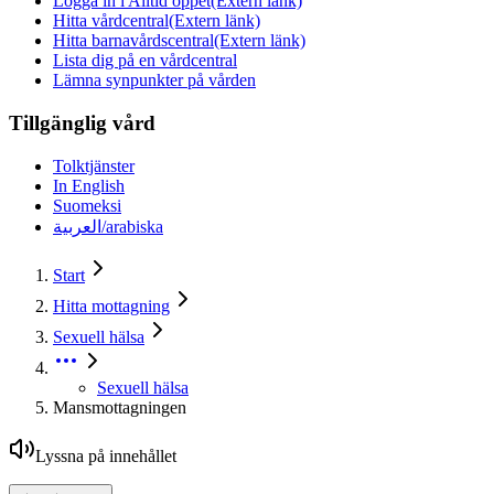
Logga in i Alltid öppet
(Extern länk)
Hitta vårdcentral
(Extern länk)
Hitta barnavårdscentral
(Extern länk)
Lista dig på en vårdcentral
Lämna synpunkter på vården
Tillgänglig vård
Tolktjänster
In English
Suomeksi
العربية/arabiska
Start
Hitta mottagning
Sexuell hälsa
Sexuell hälsa
Mansmottagningen
Lyssna på innehållet