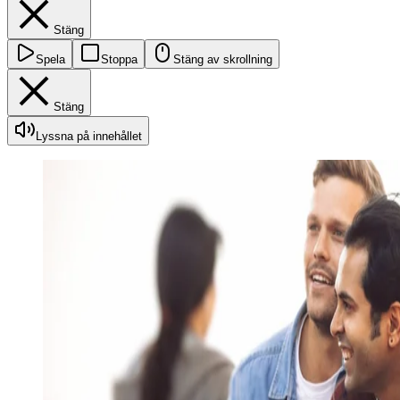
Stäng
Spela
Stoppa
Stäng av skrollning
Stäng
Lyssna på innehållet