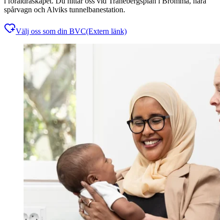
i föräldraskapet. Du hittar oss vid Tranebergsplan i Bromma, nära
spårvagn och Alviks tunnelbanestation.
Välj oss som din BVC
(Extern länk)