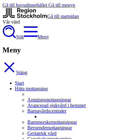
Gå till huvudinnehållet
Gå till menyn
Gå till startsidan
Vår vård
Sök
Meny
Meny
Stäng
Start
Hitta mottagning
Amningsmottagningar
Avancerad sjukvård i hemmet
Barnavårdscentraler
Barnmorskemottagningar
Beroendemottagningar
Geriatrisk vård
Gynekologmottagning