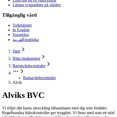
Lista dig på en vårdcentral
Lämna synpunkter på vården
Tillgänglig vård
Tolktjänster
In English
Suomeksi
العربية/arabiska
Start
Hitta mottagning
Barnavårdscentraler
Barnavårdscentraler
Alvik
Alviks BVC
Vi följer ditt barns utveckling tillsammans med dig som förälder.
Regelbundna hälsokontroller ger trygghet. Vi finns med som ett stöd