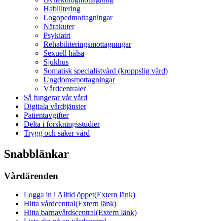
Habilitering
Logopedmottagningar
Närakuter
Psykiatri
Rehabiliteringsmottagningar
Sexuell hälsa
Sjukhus
Somatisk specialistvård (kroppslig vård)
Ungdomsmottagningar
Vårdcentraler
Så fungerar vår vård
Digitala vårdtjänster
Patientavgifter
Delta i forskningsstudier
Trygg och säker vård
Snabblänkar
Vårdärenden
Logga in i Alltid öppet
(Extern länk)
Hitta vårdcentral
(Extern länk)
Hitta barnavårdscentral
(Extern länk)