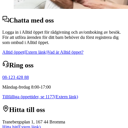
Chatta med oss
Logga in i Alltid öppet för rådgivning och av/omboking av besök.
För att utföra ärenden för ditt barn behöver du först registrera dig
som ombud i Alltid öppet.
Alltid öppet
(Extern länk)
Vad är Alltid öppet?
Ring oss
08-123 428 88
Måndag-fredag 8:00-17:00
Tillfälliga öppettider, se 1177
(Extern länk)
Hitta till oss
Tranebergsplan 1, 167 44 Bromma
Hitta hit
(Extern länk)