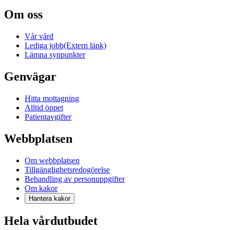
Om oss
Vår vård
Lediga jobb
(Extern länk)
Lämna synpunkter
Genvägar
Hitta mottagning
Alltid öppet
Patientavgifter
Webbplatsen
Om webbplatsen
Tillgänglighetsredogörelse
Behandling av personuppgifter
Om kakor
Hantera kakor
Hela vårdutbudet