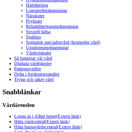
Habilitering
Logopedmottagningar
Närakuter
Psykiatri
Rehabiliteringsmottagningar
Sexuell hälsa
Sjukhus
Somatisk specialistvård (kroppslig vård)
Ungdomsmottagningar
Vårdcentraler
Så fungerar vår vård
Digitala vårdtjänster
Patientavgifter
Delta i forskningsstudier
Trygg och säker vård
Snabblänkar
Vårdärenden
Logga in i Alltid öppet
(Extern länk)
Hitta vårdcentral
(Extern länk)
Hitta barnavårdscentral
(Extern länk)