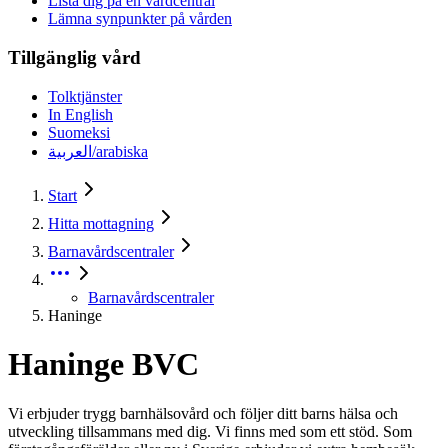
Lista dig på en vårdcentral
Lämna synpunkter på vården
Tillgänglig vård
Tolktjänster
In English
Suomeksi
العربية/arabiska
Start
Hitta mottagning
Barnavårdscentraler
Barnavårdscentraler
Haninge
Haninge BVC
Vi erbjuder trygg barnhälsovård och följer ditt barns hälsa och
utveckling tillsammans med dig. Vi finns med som ett stöd. Som