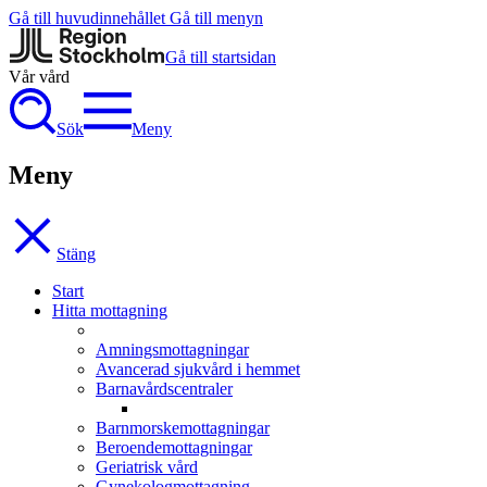
Gå till huvudinnehållet
Gå till menyn
Gå till startsidan
Vår vård
Sök
Meny
Meny
Stäng
Start
Hitta mottagning
Amningsmottagningar
Avancerad sjukvård i hemmet
Barnavårdscentraler
Barnmorskemottagningar
Beroendemottagningar
Geriatrisk vård
Gynekologmottagning