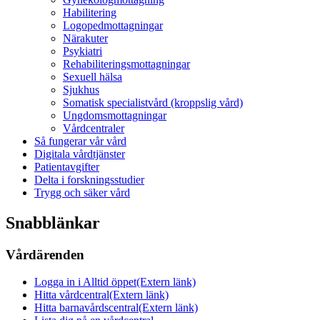
Habilitering
Logopedmottagningar
Närakuter
Psykiatri
Rehabiliteringsmottagningar
Sexuell hälsa
Sjukhus
Somatisk specialistvård (kroppslig vård)
Ungdomsmottagningar
Vårdcentraler
Så fungerar vår vård
Digitala vårdtjänster
Patientavgifter
Delta i forskningsstudier
Trygg och säker vård
Snabblänkar
Vårdärenden
Logga in i Alltid öppet
(Extern länk)
Hitta vårdcentral
(Extern länk)
Hitta barnavårdscentral
(Extern länk)