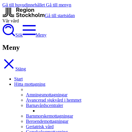
Gå till huvudinnehållet
Gå till menyn
Gå till startsidan
Vår vård
Sök
Meny
Meny
Stäng
Start
Hitta mottagning
Amningsmottagningar
Avancerad sjukvård i hemmet
Barnavårdscentraler
Barnmorskemottagningar
Beroendemottagningar
Geriatrisk vård
Gynekologmottagning