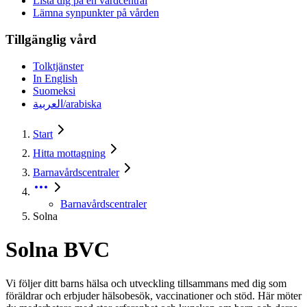
Lista dig på en vårdcentral
Lämna synpunkter på vården
Tillgänglig vård
Tolktjänster
In English
Suomeksi
العربية/arabiska
Start
Hitta mottagning
Barnavårdscentraler
Barnavårdscentraler
Solna
Solna BVC
Vi följer ditt barns hälsa och utveckling tillsammans med dig som
föräldrar och erbjuder hälsobesök, vaccinationer och stöd. Här möter