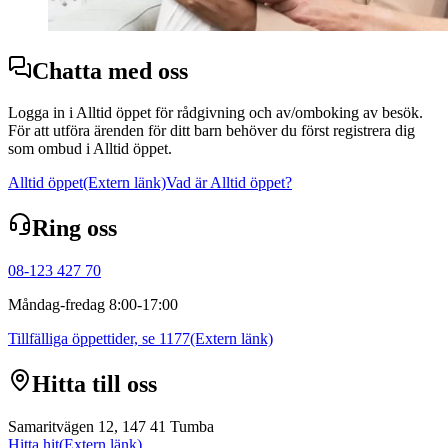
Chatta med oss
Logga in i Alltid öppet för rådgivning och av/omboking av besök.
För att utföra ärenden för ditt barn behöver du först registrera dig
som ombud i Alltid öppet.
Alltid öppet
(Extern länk)
Vad är Alltid öppet?
Ring oss
08-123 427 70
Måndag-fredag 8:00-17:00
Tillfälliga öppettider, se 1177
(Extern länk)
Hitta till oss
Samaritvägen 12, 147 41 Tumba
Hitta hit
(Extern länk)