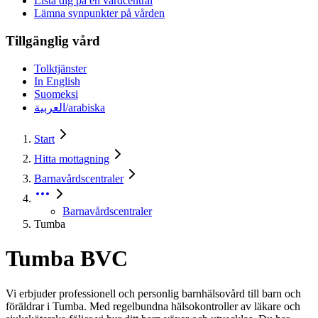
Lista dig på en vårdcentral
Lämna synpunkter på vården
Tillgänglig vård
Tolktjänster
In English
Suomeksi
العربية/arabiska
Start
Hitta mottagning
Barnavårdscentraler
Barnavårdscentraler
Tumba
Tumba BVC
Vi erbjuder professionell och personlig barnhälsovård till barn och
föräldrar i Tumba. Med regelbundna hälsokontroller av läkare och