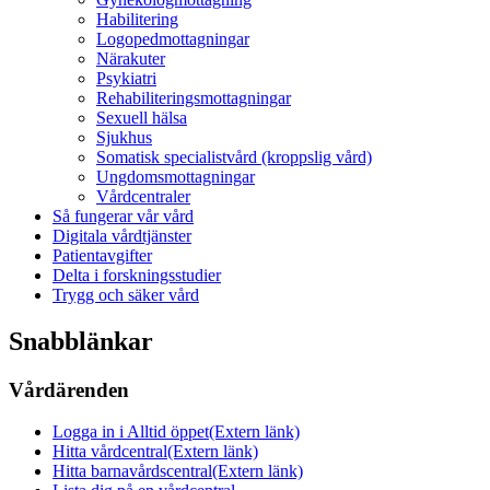
Habilitering
Logopedmottagningar
Närakuter
Psykiatri
Rehabiliteringsmottagningar
Sexuell hälsa
Sjukhus
Somatisk specialistvård (kroppslig vård)
Ungdomsmottagningar
Vårdcentraler
Så fungerar vår vård
Digitala vårdtjänster
Patientavgifter
Delta i forskningsstudier
Trygg och säker vård
Snabblänkar
Vårdärenden
Logga in i Alltid öppet
(Extern länk)
Hitta vårdcentral
(Extern länk)
Hitta barnavårdscentral
(Extern länk)