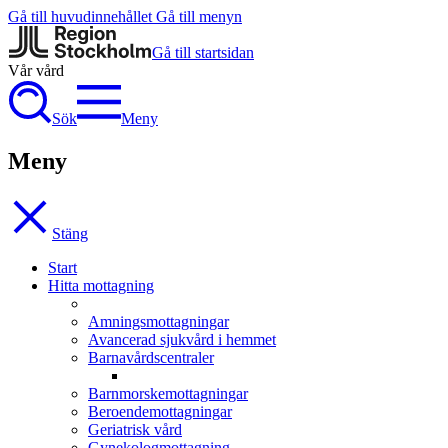
Gå till huvudinnehållet
Gå till menyn
Gå till startsidan
Vår vård
Sök
Meny
Meny
Stäng
Start
Hitta mottagning
Amningsmottagningar
Avancerad sjukvård i hemmet
Barnavårdscentraler
Barnmorskemottagningar
Beroendemottagningar
Geriatrisk vård
Gynekologmottagning