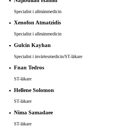
Najibullah
Hamid
Specialist i allmänmedicin
Xenofon
Atmatzidis
Specialist i allmänmedicin
Gulcin
Kayhan
Specialist i invärtesmedicin/ST-läkare
Fnan
Tedros
ST-läkare
Hellene
Solomon
ST-läkare
Nima
Samadaee
ST-läkare