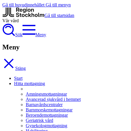
Gå till huvudinnehållet
Gå till menyn
Gå till startsidan
Vår vård
Sök
Meny
Meny
Stäng
Start
Hitta mottagning
Amningsmottagningar
Avancerad sjukvård i hemmet
Barnavårdscentraler
Barnmorskemottagningar
Beroendemottagningar
Geriatrisk vård
Gynekologmottagning
Habilitering