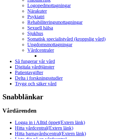
Logopedmottagningar
Närakuter
Psykiatri
Rehabiliteringsmottagningar
Sexuell hälsa
Sjukhus
Somatisk specialistvård (kroppslig vård)
Ungdomsmottagningar
Vårdcentraler
Så fungerar vår vård
Digitala vårdtjänster
Patientavgifter
Delta i forskningsstudier
Trygg och säker vård
Snabblänkar
Vårdärenden
Logga in i Alltid öppet
(Extern länk)
Hitta vårdcentral
(Extern länk)
Hitta barnavårdscentral
(Extern länk)