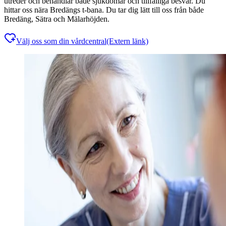
utreder och behandlar både sjukdomar och tillfälliga besvär. Du
hittar oss nära Bredängs t-bana. Du tar dig lätt till oss från både
Bredäng, Sätra och Mälarhöjden.
Välj oss som din vårdcentral
(Extern länk)