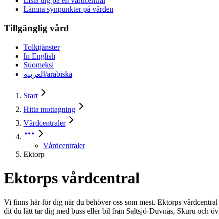
Lista dig på en vårdcentral
Lämna synpunkter på vården
Tillgänglig vård
Tolktjänster
In English
Suomeksi
العربية/arabiska
Start
Hitta mottagning
Vårdcentraler
Vårdcentraler
Ektorp
Ektorps vårdcentral
Vi finns här för dig när du behöver oss som mest. Ektorps vårdcentral e
dit du lätt tar dig med buss eller bil från Saltsjö-Duvnäs, Skuru och ö