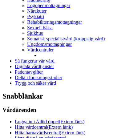
Logopedmottagningar
Närakuter
Psykiatri
Rehabiliteringsmottagningar
Sexuell hälsa
Sjukhus
Somatisk specialistvård (kroppslig vård)
Ungdomsmottagningar
Vårdcentraler
Så fungerar vår vård
Digitala vårdtjänster
Patientavgifter
Delta i forskningsstudier
Trygg och säker vård
Snabblänkar
Vårdärenden
Logga in i Alltid öppet
(Extern länk)
Hitta vårdcentral
(Extern länk)
Hitta barnavårdscentral
(Extern länk)