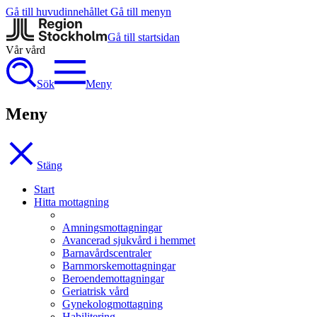
Gå till huvudinnehållet
Gå till menyn
Gå till startsidan
Vår vård
Sök
Meny
Meny
Stäng
Start
Hitta mottagning
Amningsmottagningar
Avancerad sjukvård i hemmet
Barnavårdscentraler
Barnmorskemottagningar
Beroendemottagningar
Geriatrisk vård
Gynekologmottagning
Habilitering