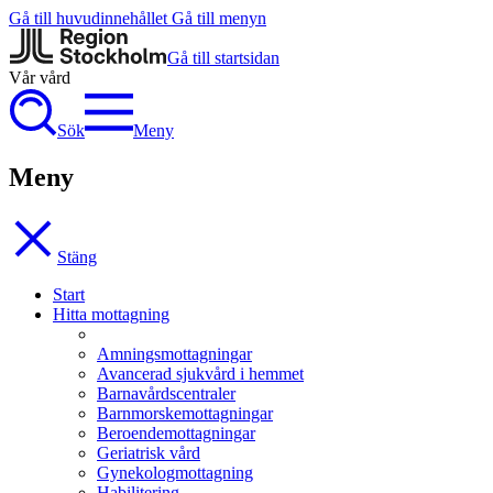
Gå till huvudinnehållet
Gå till menyn
Gå till startsidan
Vår vård
Sök
Meny
Meny
Stäng
Start
Hitta mottagning
Amningsmottagningar
Avancerad sjukvård i hemmet
Barnavårdscentraler
Barnmorskemottagningar
Beroendemottagningar
Geriatrisk vård
Gynekologmottagning
Habilitering