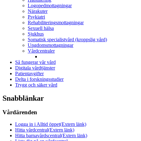
Logopedmottagningar
Närakuter
Psykiatri
Rehabiliteringsmottagningar
Sexuell hälsa
Sjukhus
Somatisk specialistvård (kroppslig vård)
Ungdomsmottagningar
Vårdcentraler
Så fungerar vår vård
Digitala vårdtjänster
Patientavgifter
Delta i forskningsstudier
Trygg och säker vård
Snabblänkar
Vårdärenden
Logga in i Alltid öppet
(Extern länk)
Hitta vårdcentral
(Extern länk)
Hitta barnavårdscentral
(Extern länk)