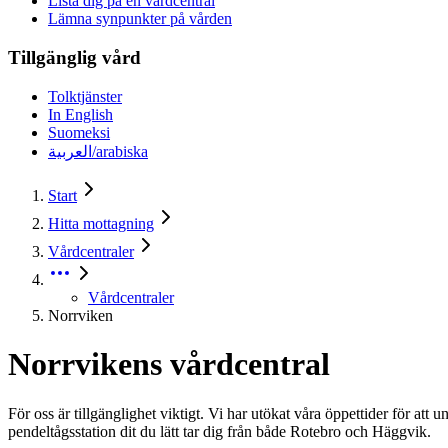
Lista dig på en vårdcentral
Lämna synpunkter på vården
Tillgänglig vård
Tolktjänster
In English
Suomeksi
العربية/arabiska
Start
Hitta mottagning
Vårdcentraler
Vårdcentraler
Norrviken
Norrvikens vårdcentral
För oss är tillgänglighet viktigt. Vi har utökat våra öppettider för att
pendeltågsstation dit du lätt tar dig från både Rotebro och Häggvik.