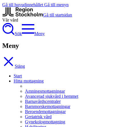
Gå till huvudinnehållet
Gå till menyn
Gå till startsidan
Vår vård
Sök
Meny
Meny
Stäng
Start
Hitta mottagning
Amningsmottagningar
Avancerad sjukvård i hemmet
Barnavårdscentraler
Barnmorskemottagningar
Beroendemottagningar
Geriatrisk vård
Gynekologmottagning
Habilitering