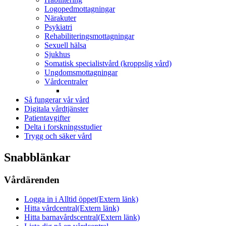
Logopedmottagningar
Närakuter
Psykiatri
Rehabiliteringsmottagningar
Sexuell hälsa
Sjukhus
Somatisk specialistvård (kroppslig vård)
Ungdomsmottagningar
Vårdcentraler
Så fungerar vår vård
Digitala vårdtjänster
Patientavgifter
Delta i forskningsstudier
Trygg och säker vård
Snabblänkar
Vårdärenden
Logga in i Alltid öppet
(Extern länk)
Hitta vårdcentral
(Extern länk)
Hitta barnavårdscentral
(Extern länk)