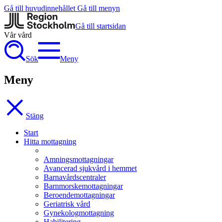
Gå till huvudinnehållet
Gå till menyn
Gå till startsidan
Vår vård
Sök
Meny
Meny
Stäng
Start
Hitta mottagning
Amningsmottagningar
Avancerad sjukvård i hemmet
Barnavårdscentraler
Barnmorskemottagningar
Beroendemottagningar
Geriatrisk vård
Gynekologmottagning
Habilitering