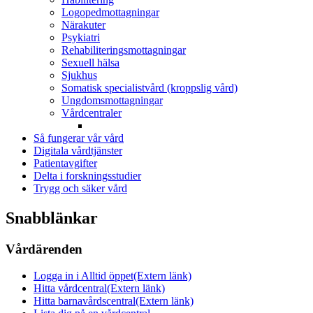
Logopedmottagningar
Närakuter
Psykiatri
Rehabiliteringsmottagningar
Sexuell hälsa
Sjukhus
Somatisk specialistvård (kroppslig vård)
Ungdomsmottagningar
Vårdcentraler
Så fungerar vår vård
Digitala vårdtjänster
Patientavgifter
Delta i forskningsstudier
Trygg och säker vård
Snabblänkar
Vårdärenden
Logga in i Alltid öppet
(Extern länk)
Hitta vårdcentral
(Extern länk)
Hitta barnavårdscentral
(Extern länk)