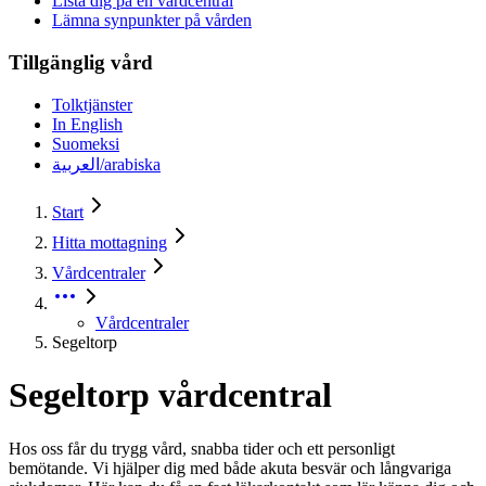
Lista dig på en vårdcentral
Lämna synpunkter på vården
Tillgänglig vård
Tolktjänster
In English
Suomeksi
العربية/arabiska
Start
Hitta mottagning
Vårdcentraler
Vårdcentraler
Segeltorp
Segeltorp vårdcentral
Hos oss får du trygg vård, snabba tider och ett personligt
bemötande. Vi hjälper dig med både akuta besvär och långvariga