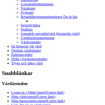
Logopedmottagningar
Närakuter
Psykiatri
Rehabiliteringsmottagningar
Du är här
Sexuell hälsa
Sjukhus
Somatisk specialistvård (kroppslig vård)
Ungdomsmottagningar
Vårdcentraler
Så fungerar vår vård
Digitala vårdtjänster
Patientavgifter
Delta i forskningsstudier
Trygg och säker vård
Snabblänkar
Vårdärenden
Logga in i Alltid öppet
(Extern länk)
Hitta vårdcentral
(Extern länk)
Hitta barnavårdscentral
(Extern länk)