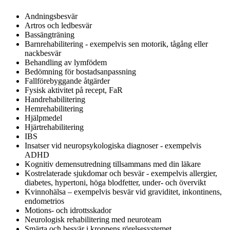
Andningsbesvär
Artros och ledbesvär
Bassängträning
Barnrehabilitering - exempelvis sen motorik, tågång eller
nackbesvär
Behandling av lymfödem
Bedömning för bostadsanpassning
Fallförebyggande åtgärder
Fysisk aktivitet på recept, FaR
Handrehabilitering
Hemrehabilitering
Hjälpmedel
Hjärtrehabilitering
IBS
Insatser vid neuropsykologiska diagnoser - exempelvis
ADHD
Kognitiv demensutredning tillsammans med din läkare
Kostrelaterade sjukdomar och besvär - exempelvis allergier,
diabetes, hypertoni, höga blodfetter, under- och övervikt
Kvinnohälsa – exempelvis besvär vid graviditet, inkontinens,
endometrios
Motions- och idrottsskador
Neurologisk rehabilitering med neuroteam
Smärta och besvär i kroppens rörelsesystemet