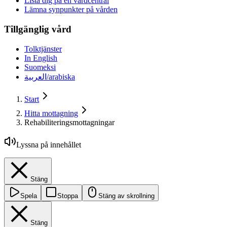
Lista dig på en vårdcentral
Lämna synpunkter på vården
Tillgänglig vård
Tolktjänster
In English
Suomeksi
العربية/arabiska
Start
Hitta mottagning
Rehabiliteringsmottagningar
Lyssna på innehållet
Stäng
Spela
Stoppa
Stäng av skrollning
Stäng