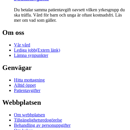
Du betalar samma patientavgift oavsett vilken yrkesgrupp du
ska träffa. Vård för barn och unga är oftast kostnadsfri. Läs
mer om vad som gäller.
Om oss
Vår vård
Lediga jobb
(Extern länk)
Lämna synpunkter
Genvägar
Hitta mottagning
Alltid öppet
Patientavgifter
Webbplatsen
Om webbplatsen
Tillgänglighetsredogörelse
Behandling av personuppgifter