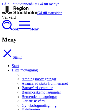
Gå till huvudinnehållet
Gå till menyn
Gå till startsidan
Vår vård
Sök
Meny
Meny
Stäng
Start
Hitta mottagning
Amningsmottagningar
Avancerad sjukvård i hemmet
Barnavårdscentraler
Barnmorskemottagningar
Beroendemottagningar
Geriatrisk vård
Gynekologmottagning
Habilitering