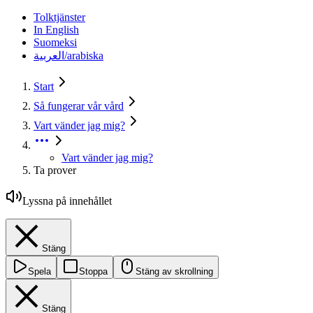
Tolktjänster
In English
Suomeksi
العربية/arabiska
Start
Så fungerar vår vård
Vart vänder jag mig?
Vart vänder jag mig?
Ta prover
Lyssna på innehållet
Stäng
Spela
Stoppa
Stäng av skrollning
Stäng