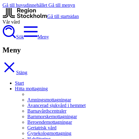
Gå till huvudinnehållet
Gå till menyn
Gå till startsidan
Vår vård
Sök
Meny
Meny
Stäng
Start
Hitta mottagning
Amningsmottagningar
Avancerad sjukvård i hemmet
Barnavårdscentraler
Barnmorskemottagningar
Beroendemottagningar
Geriatrisk vård
Gynekologmottagning
Habilitering