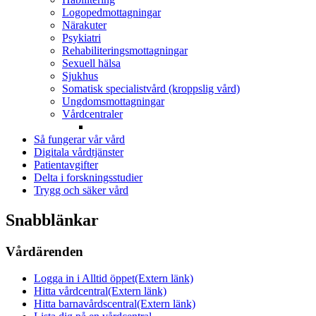
Logopedmottagningar
Närakuter
Psykiatri
Rehabiliteringsmottagningar
Sexuell hälsa
Sjukhus
Somatisk specialistvård (kroppslig vård)
Ungdomsmottagningar
Vårdcentraler
Så fungerar vår vård
Digitala vårdtjänster
Patientavgifter
Delta i forskningsstudier
Trygg och säker vård
Snabblänkar
Vårdärenden
Logga in i Alltid öppet
(Extern länk)
Hitta vårdcentral
(Extern länk)
Hitta barnavårdscentral
(Extern länk)