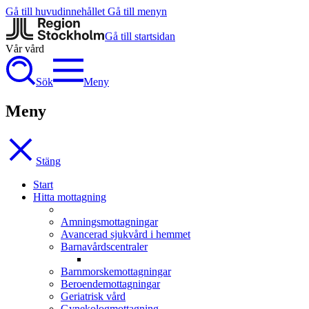
Gå till huvudinnehållet
Gå till menyn
Gå till startsidan
Vår vård
Sök
Meny
Meny
Stäng
Start
Hitta mottagning
Amningsmottagningar
Avancerad sjukvård i hemmet
Barnavårdscentraler
Barnmorskemottagningar
Beroendemottagningar
Geriatrisk vård
Gynekologmottagning