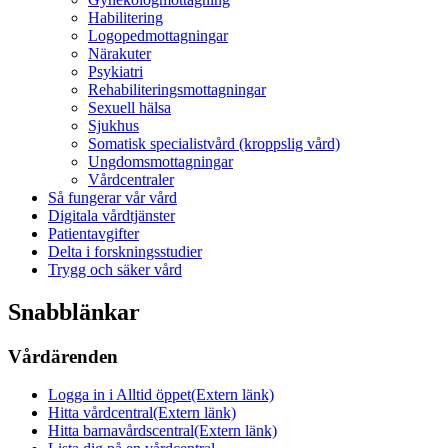
Habilitering
Logopedmottagningar
Närakuter
Psykiatri
Rehabiliteringsmottagningar
Sexuell hälsa
Sjukhus
Somatisk specialistvård (kroppslig vård)
Ungdomsmottagningar
Vårdcentraler
Så fungerar vår vård
Digitala vårdtjänster
Patientavgifter
Delta i forskningsstudier
Trygg och säker vård
Snabblänkar
Vårdärenden
Logga in i Alltid öppet
(Extern länk)
Hitta vårdcentral
(Extern länk)
Hitta barnavårdscentral
(Extern länk)