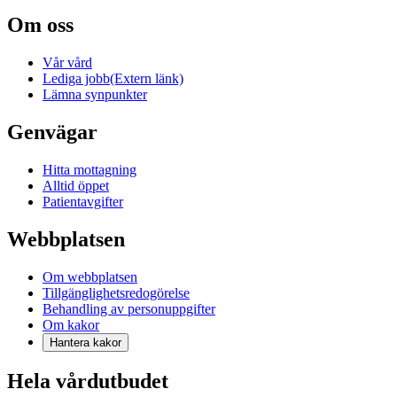
Om oss
Vår vård
Lediga jobb
(Extern länk)
Lämna synpunkter
Genvägar
Hitta mottagning
Alltid öppet
Patientavgifter
Webbplatsen
Om webbplatsen
Tillgänglighetsredogörelse
Behandling av personuppgifter
Om kakor
Hantera kakor
Hela vårdutbudet