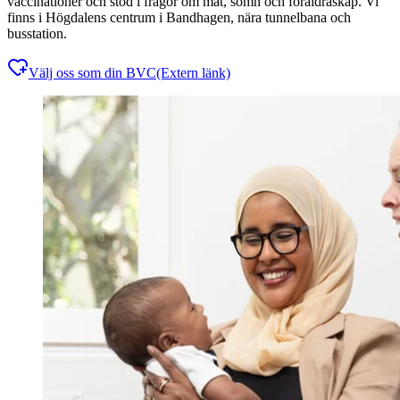
vaccinationer och stöd i frågor om mat, sömn och föräldraskap. Vi
finns i Högdalens centrum i Bandhagen, nära tunnelbana och
busstation.
Välj oss som din BVC
(Extern länk)