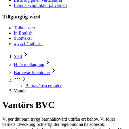
Lista dig på en vårdcentral
Lämna synpunkter på vården
Tillgänglig vård
Tolktjänster
In English
Suomeksi
العربية/arabiska
Start
Hitta mottagning
Barnavårdscentraler
Barnavårdscentraler
Vantör
Vantörs BVC
Vi ger ditt barn trygg barnhälsovård utifrån ert behov. Vi följer
barnets utveckling och erbjuder regelbundna hälsobesök,