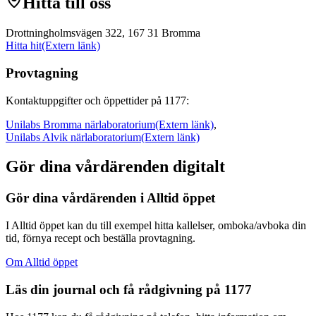
Hitta till oss
Drottningholmsvägen 322, 167 31 Bromma
Hitta hit
(Extern länk)
Provtagning
Kontaktuppgifter och öppettider på 1177:
Unilabs Bromma närlaboratorium
(Extern länk)
,
Unilabs Alvik närlaboratorium
(Extern länk)
Gör dina vårdärenden digitalt
Gör dina vårdärenden i Alltid öppet
I Alltid öppet kan du till exempel hitta kallelser, omboka/avboka din
tid, förnya recept och beställa provtagning.
Om Alltid öppet
Läs din journal och få rådgivning på 1177