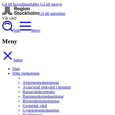
Gå till huvudinnehållet
Gå till menyn
Gå till startsidan
Vår vård
Sök
Meny
Meny
Stäng
Start
Hitta mottagning
Amningsmottagningar
Avancerad sjukvård i hemmet
Barnavårdscentraler
Barnmorskemottagningar
Beroendemottagningar
Geriatrisk vård
Gynekologmottagning
Habilitering