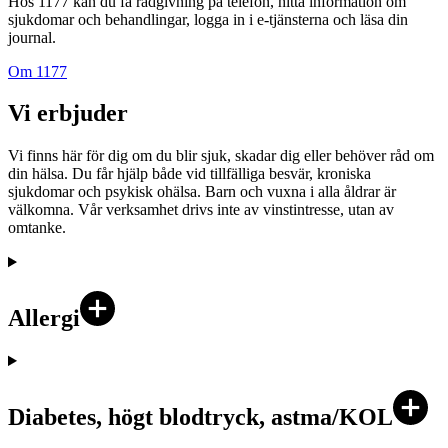
Hos 1177 kan du få rådgivning på telefon, hitta information om
sjukdomar och behandlingar, logga in i e-tjänsterna och läsa din
journal.
Om 1177
Vi erbjuder
Vi finns här för dig om du blir sjuk, skadar dig eller behöver råd om
din hälsa. Du får hjälp både vid tillfälliga besvär, kroniska
sjukdomar och psykisk ohälsa. Barn och vuxna i alla åldrar är
välkomna. Vår verksamhet drivs inte av vinstintresse, utan av
omtanke.
Allergi
Diabetes, högt blodtryck, astma/KOL