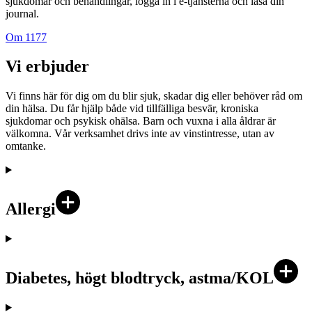
sjukdomar och behandlingar, logga in i e-tjänsterna och läsa din
journal.
Om 1177
Vi erbjuder
Vi finns här för dig om du blir sjuk, skadar dig eller behöver råd om
din hälsa. Du får hjälp både vid tillfälliga besvär, kroniska
sjukdomar och psykisk ohälsa. Barn och vuxna i alla åldrar är
välkomna. Vår verksamhet drivs inte av vinstintresse, utan av
omtanke.
Allergi
Diabetes, högt blodtryck, astma/KOL