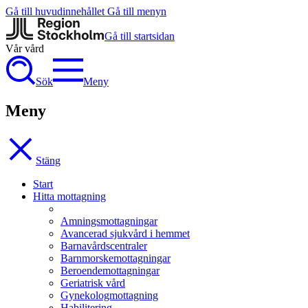
Gå till huvudinnehållet
Gå till menyn
Gå till startsidan
Vår vård
Sök
Meny
Meny
Stäng
Start
Hitta mottagning
Amningsmottagningar
Avancerad sjukvård i hemmet
Barnavårdscentraler
Barnmorskemottagningar
Beroendemottagningar
Geriatrisk vård
Gynekologmottagning
Habilitering