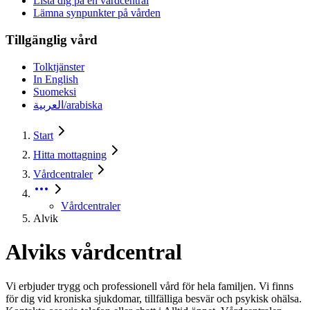
Lista dig på en vårdcentral
Lämna synpunkter på vården
Tillgänglig vård
Tolktjänster
In English
Suomeksi
العربية/arabiska
Start
Hitta mottagning
Vårdcentraler
Vårdcentraler
Alvik
Alviks vårdcentral
Vi erbjuder trygg och professionell vård för hela familjen. Vi finns
för dig vid kroniska sjukdomar, tillfälliga besvär och psykisk ohälsa.