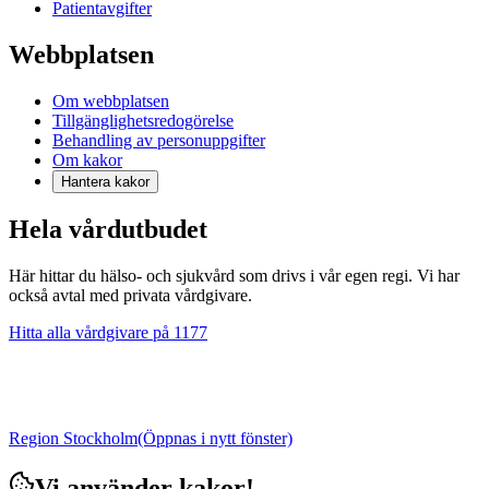
Patientavgifter
Webbplatsen
Om webbplatsen
Tillgänglighetsredogörelse
Behandling av personuppgifter
Om kakor
Hantera kakor
Hela vårdutbudet
Här hittar du hälso- och sjukvård som drivs i vår egen regi. Vi har
också avtal med privata vårdgivare.
Hitta alla vårdgivare på 1177
Region Stockholm
(Öppnas i nytt fönster)
Vi använder kakor!