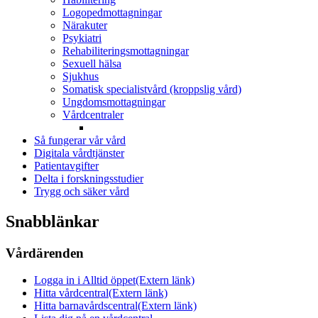
Logopedmottagningar
Närakuter
Psykiatri
Rehabiliteringsmottagningar
Sexuell hälsa
Sjukhus
Somatisk specialistvård (kroppslig vård)
Ungdomsmottagningar
Vårdcentraler
Så fungerar vår vård
Digitala vårdtjänster
Patientavgifter
Delta i forskningsstudier
Trygg och säker vård
Snabblänkar
Vårdärenden
Logga in i Alltid öppet
(Extern länk)
Hitta vårdcentral
(Extern länk)
Hitta barnavårdscentral
(Extern länk)