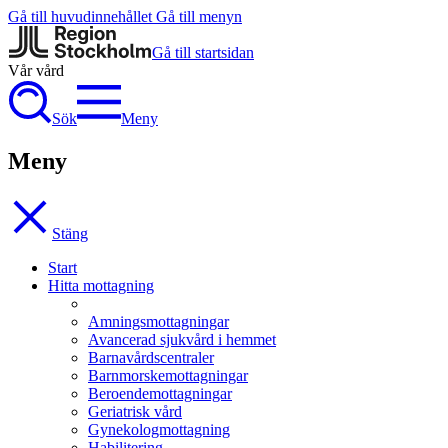
Gå till huvudinnehållet
Gå till menyn
Gå till startsidan
Vår vård
Sök
Meny
Meny
Stäng
Start
Hitta mottagning
Amningsmottagningar
Avancerad sjukvård i hemmet
Barnavårdscentraler
Barnmorskemottagningar
Beroendemottagningar
Geriatrisk vård
Gynekologmottagning
Habilitering