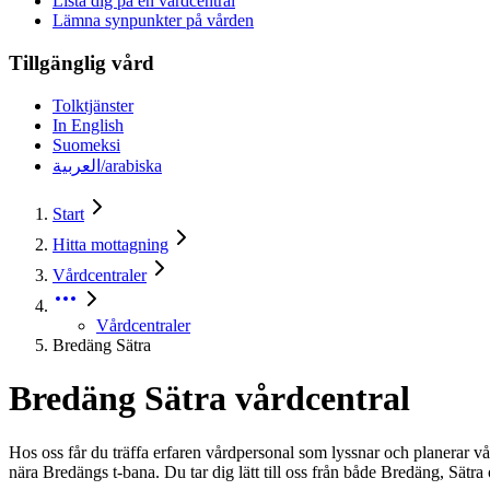
Lista dig på en vårdcentral
Lämna synpunkter på vården
Tillgänglig vård
Tolktjänster
In English
Suomeksi
العربية/arabiska
Start
Hitta mottagning
Vårdcentraler
Vårdcentraler
Bredäng Sätra
Bredäng Sätra vårdcentral
Hos oss får du träffa erfaren vårdpersonal som lyssnar och planerar vå
nära Bredängs t-bana. Du tar dig lätt till oss från både Bredäng, Sätr