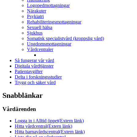
Logopedmottagningar
Närakuter
Psykiatri
Rehabiliteringsmottagningar
Sexuell hälsa
Sjukhus
Somatisk specialistvård (kroppslig vård)
Ungdomsmottagningar
Vårdcentraler
Så fungerar vår vård
Digitala vårdtjänster
Patientavgifter
Delta i forskningsstudier
Trygg och säker vård
Snabblänkar
Vårdärenden
Logga in i Alltid öppet
(Extern länk)
Hitta vårdcentral
(Extern länk)
Hitta barnavårdscentral
(Extern länk)