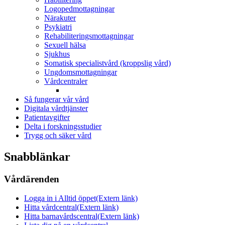
Logopedmottagningar
Närakuter
Psykiatri
Rehabiliteringsmottagningar
Sexuell hälsa
Sjukhus
Somatisk specialistvård (kroppslig vård)
Ungdomsmottagningar
Vårdcentraler
Så fungerar vår vård
Digitala vårdtjänster
Patientavgifter
Delta i forskningsstudier
Trygg och säker vård
Snabblänkar
Vårdärenden
Logga in i Alltid öppet
(Extern länk)
Hitta vårdcentral
(Extern länk)
Hitta barnavårdscentral
(Extern länk)