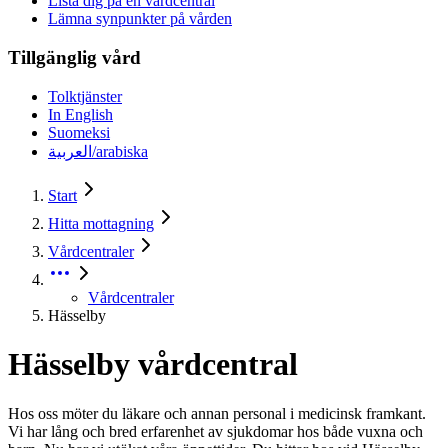
Lista dig på en vårdcentral
Lämna synpunkter på vården
Tillgänglig vård
Tolktjänster
In English
Suomeksi
العربية/arabiska
Start
Hitta mottagning
Vårdcentraler
Vårdcentraler
Hässelby
Hässelby vårdcentral
Hos oss möter du läkare och annan personal i medicinsk framkant.
Vi har lång och bred erfarenhet av sjukdomar hos både vuxna och