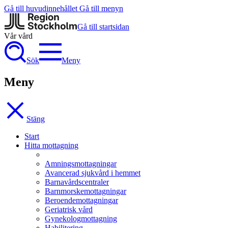
Gå till huvudinnehållet
Gå till menyn
Gå till startsidan
Vår vård
Sök
Meny
Meny
Stäng
Start
Hitta mottagning
Amningsmottagningar
Avancerad sjukvård i hemmet
Barnavårdscentraler
Barnmorskemottagningar
Beroendemottagningar
Geriatrisk vård
Gynekologmottagning
Habilitering