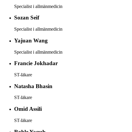
Specialist i allmänmedicin
Sozan
Seif
Specialist i allmänmedicin
Yajuan
Wang
Specialist i allmänmedicin
Francie
Jokhadar
ST-läkare
Natasha
Bhasin
ST-läkare
Omid
Assili
ST-läkare
Roble
Yaqub