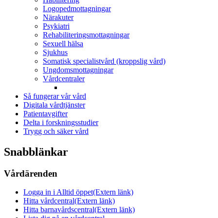
Logopedmottagningar
Närakuter
Psykiatri
Rehabiliteringsmottagningar
Sexuell hälsa
Sjukhus
Somatisk specialistvård (kroppslig vård)
Ungdomsmottagningar
Vårdcentraler
Så fungerar vår vård
Digitala vårdtjänster
Patientavgifter
Delta i forskningsstudier
Trygg och säker vård
Snabblänkar
Vårdärenden
Logga in i Alltid öppet
(Extern länk)
Hitta vårdcentral
(Extern länk)
Hitta barnavårdscentral
(Extern länk)