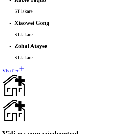
ST-läkare
Xiaowei
Gong
ST-läkare
Zohal
Atayee
ST-läkare
Visa fler
Välj oss som vårdcentral