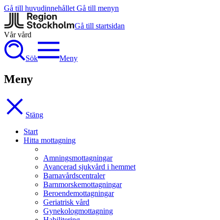
Gå till huvudinnehållet
Gå till menyn
Gå till startsidan
Vår vård
Sök
Meny
Meny
Stäng
Start
Hitta mottagning
Amningsmottagningar
Avancerad sjukvård i hemmet
Barnavårdscentraler
Barnmorskemottagningar
Beroendemottagningar
Geriatrisk vård
Gynekologmottagning
Habilitering