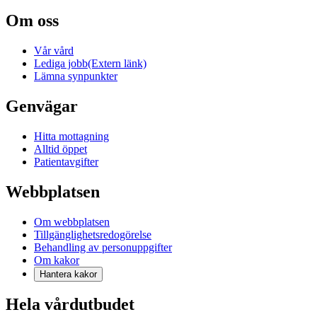
Om oss
Vår vård
Lediga jobb
(Extern länk)
Lämna synpunkter
Genvägar
Hitta mottagning
Alltid öppet
Patientavgifter
Webbplatsen
Om webbplatsen
Tillgänglighetsredogörelse
Behandling av personuppgifter
Om kakor
Hantera kakor
Hela vårdutbudet