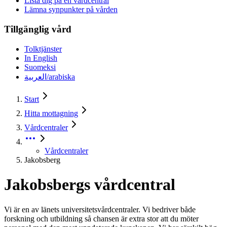
Lista dig på en vårdcentral
Lämna synpunkter på vården
Tillgänglig vård
Tolktjänster
In English
Suomeksi
العربية/arabiska
Start
Hitta mottagning
Vårdcentraler
Vårdcentraler
Jakobsberg
Jakobsbergs vårdcentral
Vi är en av länets universitetsvårdcentraler. Vi bedriver både
forskning och utbildning så chansen är extra stor att du möter