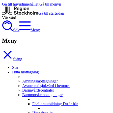
Gå till huvudinnehållet
Gå till menyn
Gå till startsidan
Vår vård
Sök
Meny
Meny
Stäng
Start
Hitta mottagning
Amningsmottagningar
Avancerad sjukvård i hemmet
Barnavårdscentraler
Barnmorskemottagningar
Föräldrautbildning
Du är här
Hitta drop-in