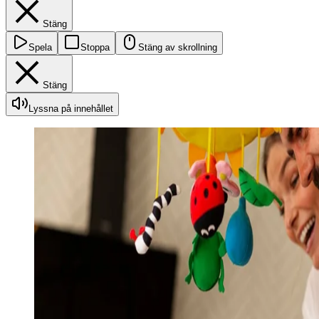
Stäng
Spela
Stoppa
Stäng av skrollning
Stäng
Lyssna på innehållet