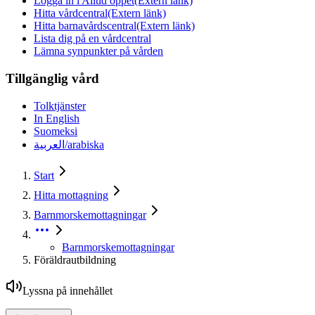
Logga in i Alltid öppet
(Extern länk)
Hitta vårdcentral
(Extern länk)
Hitta barnavårdscentral
(Extern länk)
Lista dig på en vårdcentral
Lämna synpunkter på vården
Tillgänglig vård
Tolktjänster
In English
Suomeksi
العربية/arabiska
Start
Hitta mottagning
Barnmorskemottagningar
Barnmorskemottagningar
Föräldrautbildning
Lyssna på innehållet