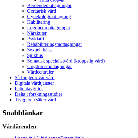
Beroendemottagningar
Geriatrisk vård
Gynekologmottagning
Habilitering
Logopedmottagningar
Närakuter
Psykiatri
Rehabiliteringsmottagningar
Sexuell hälsa
Sjukhus
Somatisk specialistvård (kroppslig vård)
Ungdomsmottagningar
Vårdcentraler
Så fungerar vår vård
Digitala vårdtjänster
Patientavgifter
Delta i forskningsstudier
Trygg och säker vård
Snabblänkar
Vårdärenden