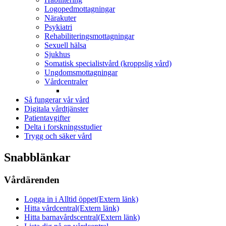
Logopedmottagningar
Närakuter
Psykiatri
Rehabiliteringsmottagningar
Sexuell hälsa
Sjukhus
Somatisk specialistvård (kroppslig vård)
Ungdomsmottagningar
Vårdcentraler
Så fungerar vår vård
Digitala vårdtjänster
Patientavgifter
Delta i forskningsstudier
Trygg och säker vård
Snabblänkar
Vårdärenden
Logga in i Alltid öppet
(Extern länk)
Hitta vårdcentral
(Extern länk)
Hitta barnavårdscentral
(Extern länk)