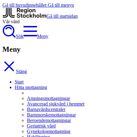
Gå till huvudinnehållet
Gå till menyn
Gå till startsidan
Vår vård
Sök
Meny
Meny
Stäng
Start
Hitta mottagning
Amningsmottagningar
Avancerad sjukvård i hemmet
Barnavårdscentraler
Barnmorskemottagningar
Beroendemottagningar
Geriatrisk vård
Gynekologmottagning
Habilitering